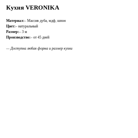
Кухня VERONIKA
Материал:
– Массив дуба, мдф, шпон
Цвет:
– натуральный
Размер:
– 3 м
Производство:
– от 45 дней
— Доступна любая форма и размер кухни